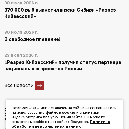
30 июля 2026 г.
370 000 рыб выпустил в реки Сибири «Разрез
Кийзасский»
30 июля 2026 г.
В свободное плавание!
23 июля 2026 г.
«Разрез Кийзасский» получил статус партнера
национальных проектов России
Все новости
Нажимая «ОК», или оставаясь на сайте вы соглашаетесь
О КОМПАНИИ
на использование
файлов cookie
и аналитики
СОЦИАЛЬНОЕ ПАРТНЕРСТВО
Яндекс.Метрика для улучшения сайта. Вы можете
ЭКОЛОГИЯ
МЕДИА
КОНТАКТЫ
отключить cookie в настройках браузера.
Политика
обработки персональных данных