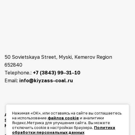
50 Sovietskaya Street, Myski, Kemerov Region
652840
Telephone.:
+7 (3843) 99‒31‒10
Email:
info@kiyzass-coal.ru
Нажимая «ОК», или оставаясь на сайте вы соглашаетесь
ABOUT THE COMPANY
на использование
файлов cookie
и аналитики
SOCIAL PARTNERSHIP
ECOLOGY
Яндекс.Метрика для улучшения сайта. Вы можете
MEDIA
CONTACTS
отключить cookie в настройках браузера.
Политика
обработки персональных данных